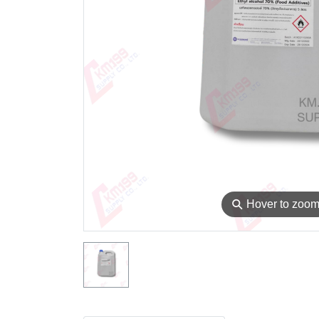
⚲
Hover to zoo