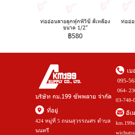
ท่ออ่อนลายลูกฟูกพีวีซี สีเหลือง
ท่ออ่
ขนาด 1/2"
฿580
เบ
095-56
064- 23
บริษัท กม.199 ซัพพลาย จำกัด
03-748-
ที่อยู่
อีเ
424 หมู่ที่ 5 ถนนสุวรรณศร ตำบล
km.199s
นนทรี
wichutr