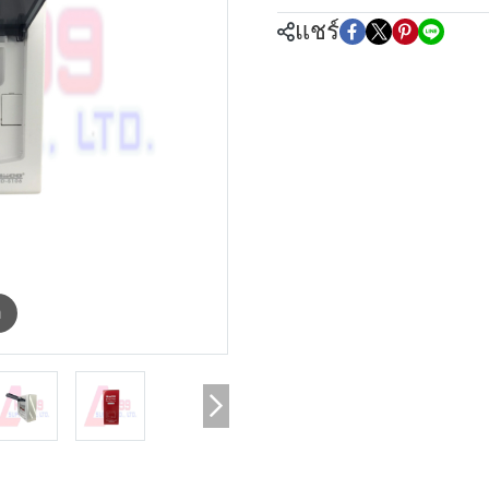
แชร์
m