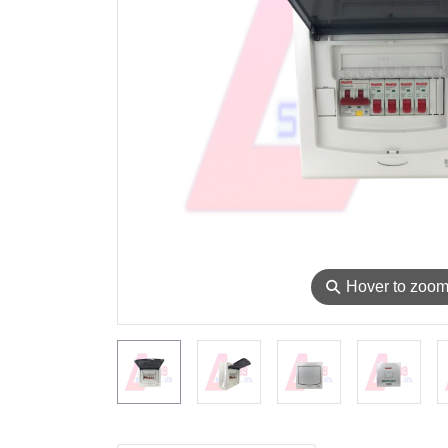
⚲
Hover to zoo