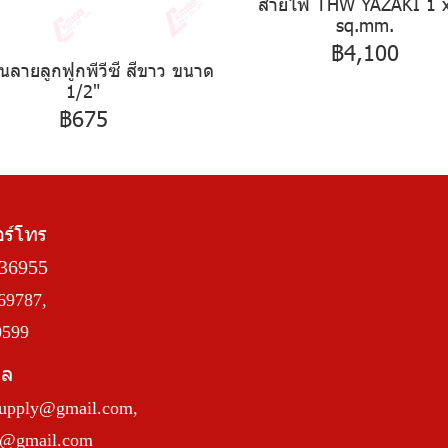
สายไฟ THW YAZAKI 1 
sq.mm.
฿4,100
อนลายลูกฟูกพีวีซี สีขาว ขนาด
1/2"
฿675
อร์โทร
36955
69787,
0599
มล
upply@gmail.com
,
a@gmail.com