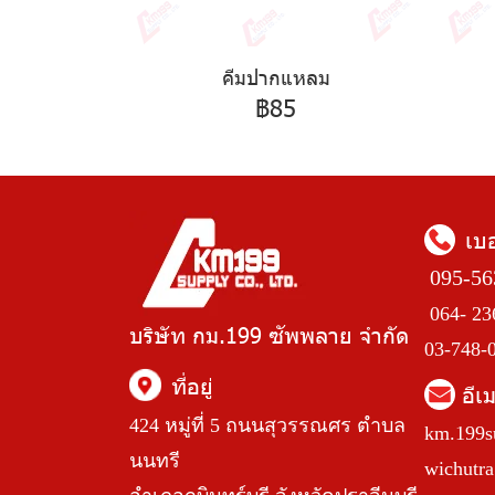
คีมปากแหลม
฿85
เบ
095-56
064- 23
บริษัท กม.199 ซัพพลาย จำกัด
03-748-
ที่อยู่
อีเ
424 หมู่ที่ 5 ถนนสุวรรณศร ตำบล
km.199s
นนทรี
wichutr