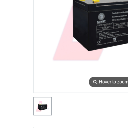
⚲
Hover to zoo