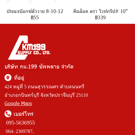
ประแจบ๊อกซ์ตัววาย 8-10-12
คีมล็อค ตรา ไวท์กริป# 10"
฿55
฿339
บริษัท กม.199 ซัพพลาย จำกัด
ที่อยู่
424 หมู่ที่ 5 ถนนสุวรรณศร ตำบลนนทรี
อำเภอกบินทร์บุรี จังหวัดปราจีนบุรี 25110
Google Maps
เบอร์โทร
095-5636955
064- 2369787,