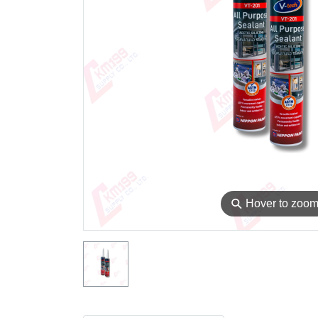
⚲
Hover to zoo