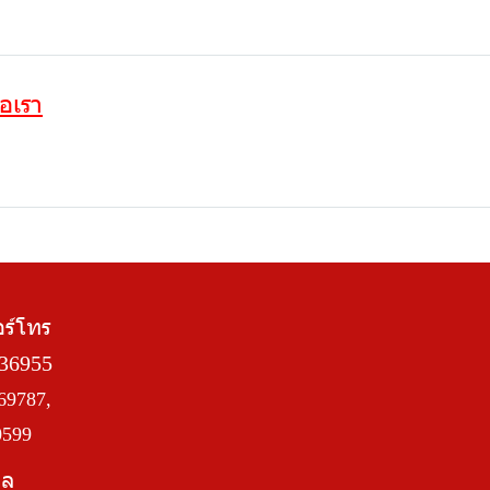
่อเรา
อร์โทร
36955
69787,
0599
มล