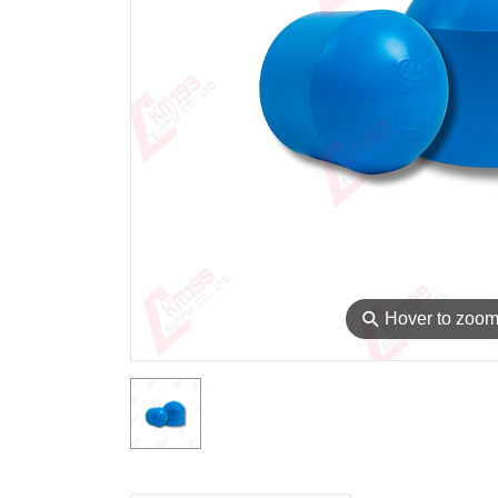
⚲
Hover to zoo