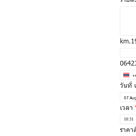
km.1
0642
วันที่
เวลา
S
10:31
ราคาส